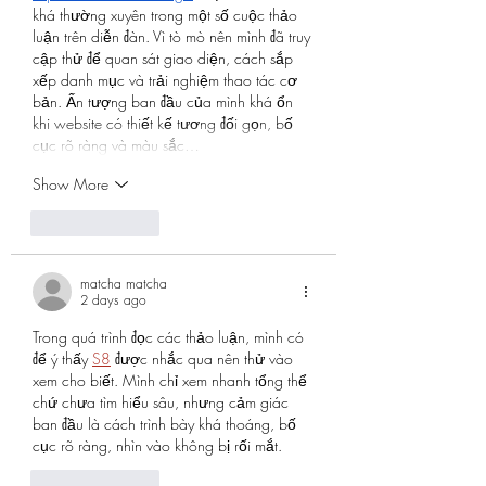
khá thường xuyên trong một số cuộc thảo 
luận trên diễn đàn. Vì tò mò nên mình đã truy 
cập thử để quan sát giao diện, cách sắp 
xếp danh mục và trải nghiệm thao tác cơ 
bản. Ấn tượng ban đầu của mình khá ổn 
khi website có thiết kế tương đối gọn, bố 
cục rõ ràng và màu sắc…
Show More
Like
Reply
matcha matcha
2 days ago
Trong quá trình đọc các thảo luận, mình có 
để ý thấy 
S8
 được nhắc qua nên thử vào 
xem cho biết. Mình chỉ xem nhanh tổng thể 
chứ chưa tìm hiểu sâu, nhưng cảm giác 
ban đầu là cách trình bày khá thoáng, bố 
cục rõ ràng, nhìn vào không bị rối mắt.
Like
Reply