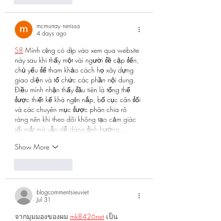
mcmurray nerissa
4 days ago
S8
 Mình cũng có dịp vào xem qua website 
này sau khi thấy một vài người đề cập đến, 
chủ yếu để tham khảo cách họ xây dựng 
giao diện và tổ chức các phần nội dung. 
Điều mình nhận thấy đầu tiên là tổng thể 
được thiết kế khá ngăn nắp, bố cục cân đối 
và các chuyên mục được phân chia rõ 
ràng nên khi theo dõi không tạo cảm giác 
rối mắt mà vẫn dễ dàng định hướng.…
Show More
Like
Reply
blogcommentsieuviet
Jul 31
จากมุมมองของผม 
mk8426net
 เป็น