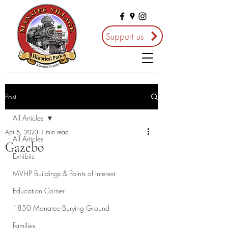
Support us
Post
All Articles
Apr 5, 2023
1 min read
All Articles
Gazebo
Exhibits
MVHP Buildings & Points of Interest
Education Corner
1850 Manatee Burying Ground
Families