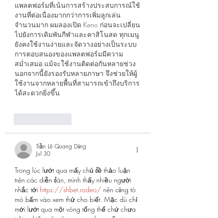
แพลตฟอร์มที่เน้นการสร้างประสบการณ์ใช้
งานที่ต่อเนื่องมากกว่าการเพิ่มลูกเล่น
จำนวนมาก ผมลองเปิด Keno ก่อนจะเปลี่ยน
ไปยังการเดิมพันกีฬาและคาสิโนสด ทุกเมนู
ยังคงใช้งานง่ายและจัดวางอย่างเป็นระบบ 
การตอบสนองของแพลตฟอร์มมีความ
สม่ำเสมอ แม้จะใช้งานติดต่อกันหลายช่วง 
นอกจากนี้ยังรองรับหลายภาษา จึงช่วยให้ผู้
ใช้งานจากหลายพื้นที่สามารถเข้าถึงบริการ
ได้สะดวกยิ่งขึ้น
Like
Reply
Trần Lê Quang Dũng
Jul 30
Trong lúc lướt qua mấy chủ đề thảo luận 
trên các diễn đàn, mình thấy nhiều người 
nhắc tới 
https://shbet.rodeo/
 nên cũng tò 
mò bấm vào xem thử cho biết. Mặc dù chỉ 
mới lướt qua một vòng tổng thể chứ chưa 