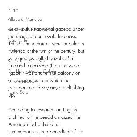
People
Village of Manatee
Relax in this traditional gazebo under 
Bradenton & Braidentown
the shade of century-old live oaks. 
Fogartyville
These summerhouses were popular in 
America at the turn of the century. But 
Florida
why are they called gazebos? In 
Sarasota & Sara Sota
England, a gazebo (from the word 
Our History Matters Column
“gaze”) was a turret-like balcony on 
ancient castles from which the 
Military History
occupant could spy anyone climbing 
Palma Sola
up.  
According to research, an English 
architect of the period criticized the 
American fad of building 
summerhouses. In a periodical of the 