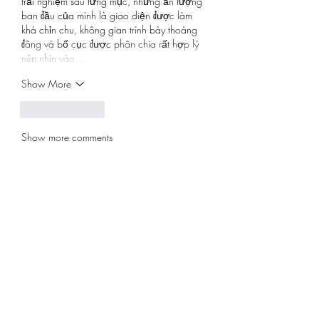
trải nghiệm sâu từng mục, nhưng ấn tượng 
ban đầu của mình là giao diện được làm 
khá chỉn chu, không gian trình bày thoáng 
đãng và bố cục được phân chia rất hợp lý 
nên nhìn vào…
Show More
Like
Reply
Show more comments