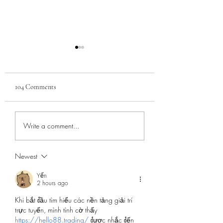
104 Comments
Turpentine Still
Blacksmith Shop
Write a comment...
Newest
Yến
2 hours ago
Khi bắt đầu tìm hiểu các nền tảng giải trí 
trực tuyến, mình tình cờ thấy 
https://hello88.trading/
 được nhắc đến 